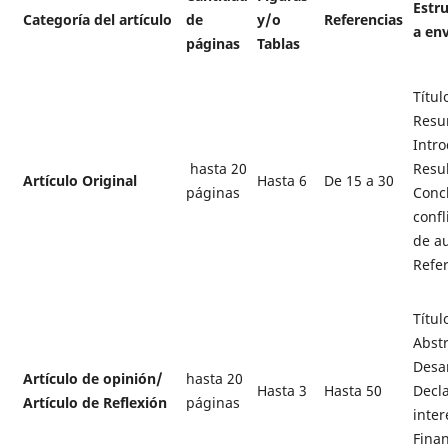
Estru
Categoría del artículo
de
y/o
Referencias
a env
páginas
Tablas
Títul
Resu
Intro
hasta 20
Resul
Artículo Original
Hasta 6
De 15 a 30
páginas
Concl
confl
de au
Refer
Títul
Abstr
Desar
Artículo de opinión/
hasta 20
Hasta 3
Hasta 50
Decla
Artículo de Reflexión
páginas
inter
Fina