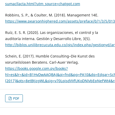
sumacllacta.html?utm_source=chatgpt.com
Robbins, S. P., & Coulter, M. (2018). Management 14E.
https://www.pearsonhighered.com/assets/preface/0/1/3/5/01
Ruíz, E. S. R. (2020). Las organizaciones, el control y la
auditoría interna. Gestión y Desarrollo Libre, 3(5).
http://biblos.unilibrecucuta.edu.co/ojs/index.php/gestionyd/ar
Schein, E. (2017). Humble Consulting–Die Kunst des
vorurteilslosen Beratens. Carl-Auer Verlag.
https://books.google.com.py/books?
hl=es&lr=&id=B1HvDwAAQBAJ&oi=fnd&pg=PA10&dq=Edgar+Sc
(2017)&ots=8etBtjzgWL&sig=v70LqisdVVfUKoDNlvbEpNeFWt4&r
PDF